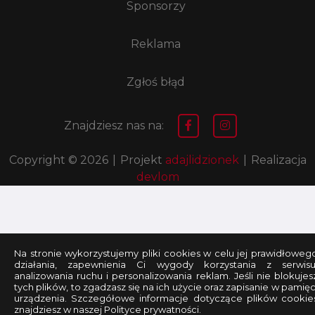
Sponsorzy
Reklama
Zgłoś błąd
Znajdziesz nas na:
Copyright © 2026
|
Projekt
adajlidzionek
|
Realizacja
devlom
Na stronie wykorzystujemy pliki cookies w celu jej prawidłoweg
działania, zapewnienia Ci wygody korzystania z serwisu
analizowania ruchu i personalizowania reklam. Jeśli nie blokujes
tych plików, to zgadzasz się na ich użycie oraz zapisanie w pamięc
urządzenia. Szczegółowe informacje dotyczące plików cookie
znajdziesz w naszej Polityce prywatności.