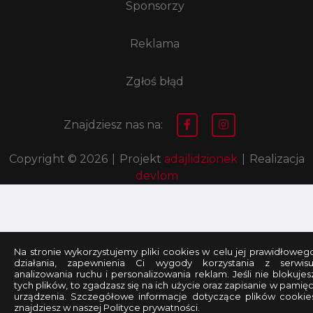
Sponsorzy
Reklama
Zgłoś błąd
Znajdziesz nas na:
Copyright © 2026
|
Projekt
adajlidzionek
|
Realizacja
devlom
Na stronie wykorzystujemy pliki cookies w celu jej prawidłoweg
działania, zapewnienia Ci wygody korzystania z serwisu
analizowania ruchu i personalizowania reklam. Jeśli nie blokujes
tych plików, to zgadzasz się na ich użycie oraz zapisanie w pamięc
urządzenia. Szczegółowe informacje dotyczące plików cookie
znajdziesz w naszej Polityce prywatności.