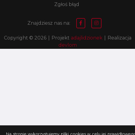
Zgłoś błąd
Znajdziesz nas na:
Copyright © 2026
|
Projekt
adajlidzionek
|
Realizacja
devlom
Na stronie wykorzystujemy pliki cookies w celu jej prawidłoweg