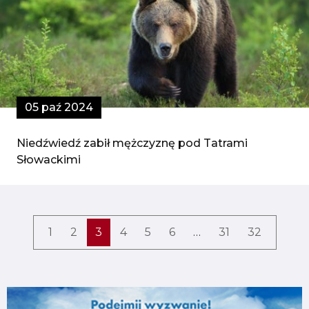
05 paź 2024
Niedźwiedź zabił mężczyznę pod Tatrami
Słowackimi
1
2
3
4
5
6
…
31
32