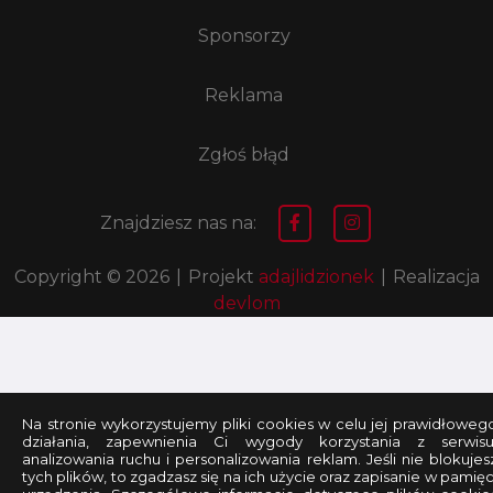
Sponsorzy
Reklama
Zgłoś błąd
Znajdziesz nas na:
Copyright © 2026
|
Projekt
adajlidzionek
|
Realizacja
devlom
Na stronie wykorzystujemy pliki cookies w celu jej prawidłoweg
działania, zapewnienia Ci wygody korzystania z serwisu
analizowania ruchu i personalizowania reklam. Jeśli nie blokujes
tych plików, to zgadzasz się na ich użycie oraz zapisanie w pamięc