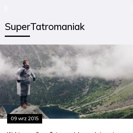
SuperTatromaniak
09 wrz 2015