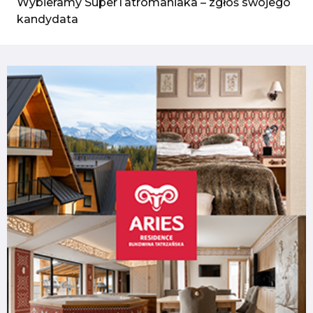
Wybieramy SuperTatromaniaka – zgłoś swojego
kandydata