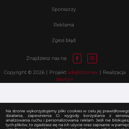
Sponsorzy
Reklama
Zgłoś błąd
Znajdziesz nas na:
Copyright © 2026
|
Projekt
adajlidzionek
|
Realizacja
devlom
Na stronie wykorzystujemy pliki cookies w celu jej prawidłoweg
działania, zapewnienia Ci wygody korzystania z serwisu
analizowania ruchu i personalizowania reklam. Jeśli nie blokujes
tych plików, to zgadzasz się na ich użycie oraz zapisanie w pamięc