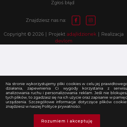
Zgłoś błąd
Znajdziesz nas na:
Copyright © 2026
|
Projekt
adajlidzionek
|
Realizacja
devlom
Na stronie wykorzystujemy pliki cookies w celu jej prawidłoweg
działania, zapewnienia Ci wygody korzystania z serwisu
analizowania ruchu i personalizowania reklam. Jeśli nie blokujes
tych plików, to zgadzasz się na ich użycie oraz zapisanie w pamięc
urządzenia. Szczegółowe informacje dotyczące plików cookie
znajdziesz w naszej Polityce prywatności.
Rozumiem i akceptuję