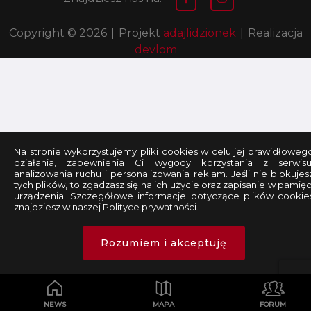
Copyright © 2026
|
Projekt
adajlidzionek
|
Realizacja
devlom
Na stronie wykorzystujemy pliki cookies w celu jej prawidłoweg
działania, zapewnienia Ci wygody korzystania z serwisu
analizowania ruchu i personalizowania reklam. Jeśli nie blokujes
tych plików, to zgadzasz się na ich użycie oraz zapisanie w pamięc
urządzenia. Szczegółowe informacje dotyczące plików cookie
znajdziesz w naszej Polityce prywatności.
Rozumiem i akceptuję
NEWS
MAPA
FORUM