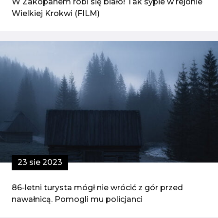
W Zakopanem robi się biało! Tak sypie w rejonie
Wielkiej Krokwi (FILM)
23 sie 2023
86-letni turysta mógł nie wrócić z gór przed
nawałnicą. Pomogli mu policjanci