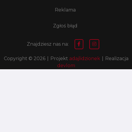
Reklama
Zgłoś błąd
Znajdziesz nas na:
Copyright © 2026
|
Projekt
adajlidzionek
|
Realizacja
devlom