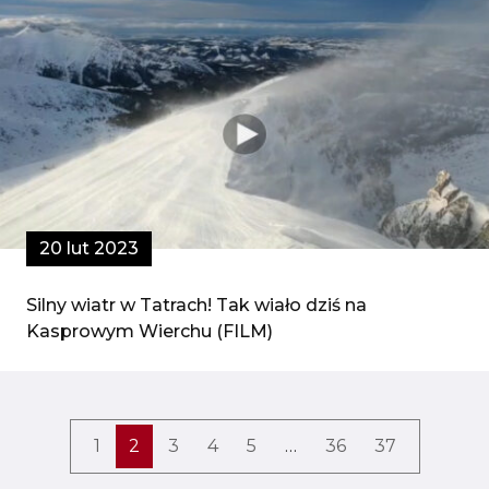
20 lut 2023
Silny wiatr w Tatrach! Tak wiało dziś na
Kasprowym Wierchu (FILM)
1
2
3
4
5
…
36
37