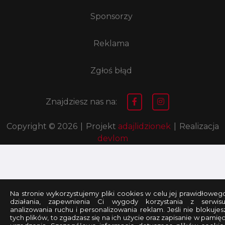
Sponsorzy
Reklama
Zgłoś błąd
Znajdziesz nas na:
Copyright © 2026
|
Projekt
adajlidzionek
|
Realizacja
devlom
Na stronie wykorzystujemy pliki cookies w celu jej prawidłoweg
działania, zapewnienia Ci wygody korzystania z serwisu
analizowania ruchu i personalizowania reklam. Jeśli nie blokujes
tych plików, to zgadzasz się na ich użycie oraz zapisanie w pamięc