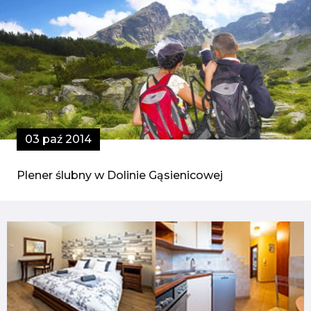
03 paź 2014
Plener ślubny w Dolinie Gąsienicowej