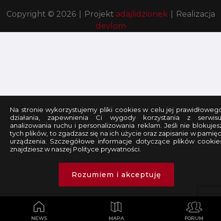
Copyright © 2026
|
Projekt
adajlidzionek
|
Realizacja
devlom
Na stronie wykorzystujemy pliki cookies w celu jej prawidłoweg
działania, zapewnienia Ci wygody korzystania z serwisu
analizowania ruchu i personalizowania reklam. Jeśli nie blokujes
tych plików, to zgadzasz się na ich użycie oraz zapisanie w pamięc
urządzenia. Szczegółowe informacje dotyczące plików cookie
znajdziesz w naszej Polityce prywatności.
Rozumiem i akceptuję
NEWS
MAPA
FORUM