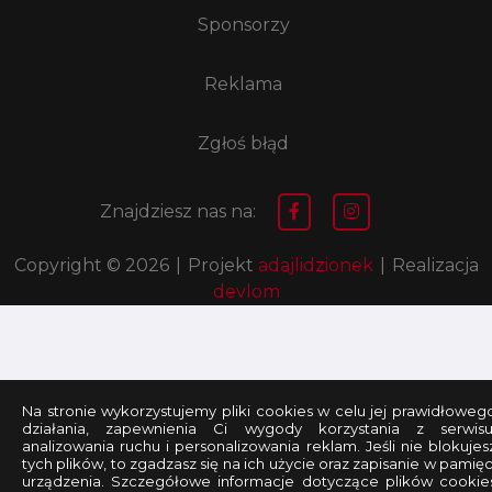
Sponsorzy
Reklama
Zgłoś błąd
Znajdziesz nas na:
Copyright © 2026
|
Projekt
adajlidzionek
|
Realizacja
devlom
Na stronie wykorzystujemy pliki cookies w celu jej prawidłoweg
działania, zapewnienia Ci wygody korzystania z serwisu
analizowania ruchu i personalizowania reklam. Jeśli nie blokujes
tych plików, to zgadzasz się na ich użycie oraz zapisanie w pamięc
urządzenia. Szczegółowe informacje dotyczące plików cookie