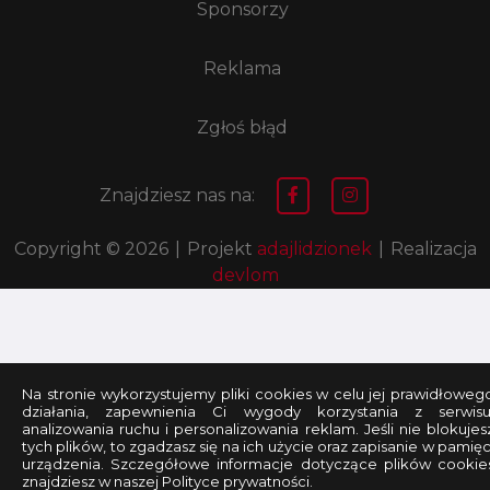
Sponsorzy
Reklama
Zgłoś błąd
Znajdziesz nas na:
Copyright © 2026
|
Projekt
adajlidzionek
|
Realizacja
devlom
Na stronie wykorzystujemy pliki cookies w celu jej prawidłoweg
działania, zapewnienia Ci wygody korzystania z serwisu
analizowania ruchu i personalizowania reklam. Jeśli nie blokujes
tych plików, to zgadzasz się na ich użycie oraz zapisanie w pamięc
urządzenia. Szczegółowe informacje dotyczące plików cookie
znajdziesz w naszej Polityce prywatności.