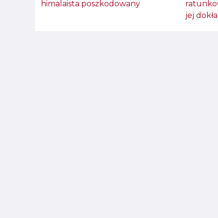
himalaista poszkodowany
ratunko
jej dokł