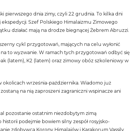
i pierwszego dnia zimy, czyli 22 grudnia. To kilka dni
ej ekspedycji. Szef Polskiego Himalaizmu Zimowego
zątku działać mają na drodze biegnącej Żebrem Abruzzi.
zerny cykl przygotowań, mających na celu wyłonić
 na to wyzwanie. W ramach tych przygotowań odbyć się
ak (latem), K2 (latem) oraz zimowy obóz szkoleniowy w
okolicach września-października. Wiadomo już
zostaną na nią zaproszeni zagraniczni wspinacze ani
adal pozostanie ostatnim niezdobytym zimą
 historii podejmie bowiem silny zespół rosyjsko-
stanie zdobywca Korony Himalajów i Karakorum Vassily