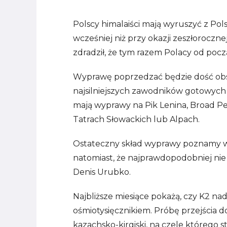
Polscy himalaiści mają wyruszyć z Polsk
wcześniej niż przy okazji zeszłoroczn
zdradził, że tym razem Polacy od poc
Wyprawę poprzedzać będzie dość obs
najsilniejszych zawodników gotowych
mają wyprawy na Pik Lenina, Broad Pe
Tatrach Słowackich lub Alpach.
Ostateczny skład wyprawy poznamy w 
natomiast, że najprawdopodobniej nie 
Denis Urubko.
Najbliższe miesiące pokażą, czy K2 n
ośmiotysięcznikiem. Próbę przejścia do
kazachsko-kirgiski, na czele którego 