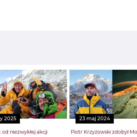
ty 2025
23 maj 2024
t od niezwykłej akcji
Piotr Krzyżowski zdobył M