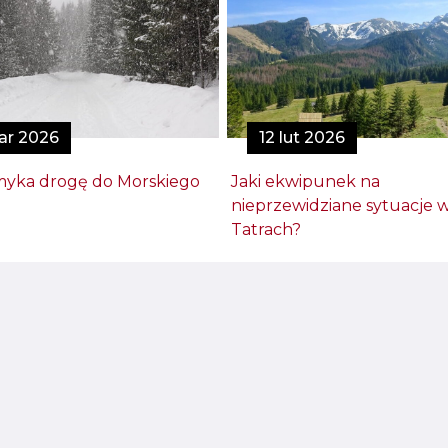
ar 2026
12 lut 2026
yka drogę do Morskiego
Jaki ekwipunek na
nieprzewidziane sytuacje 
Tatrach?