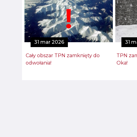
31 mar 2026
31 m
Cały obszar TPN zamknięty do
TPN zam
odwołania!
Oka!