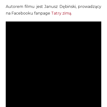
Autorem filmu jest Janusz Dębiński, prowadzący
na Facebooku fanpage
Tatry zimą
.