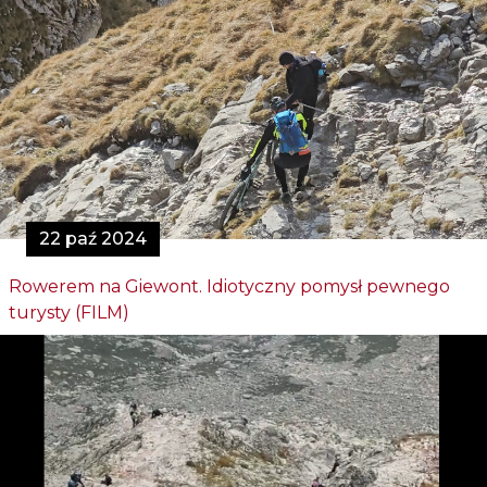
22 paź 2024
Rowerem na Giewont. Idiotyczny pomysł pewnego
turysty (FILM)