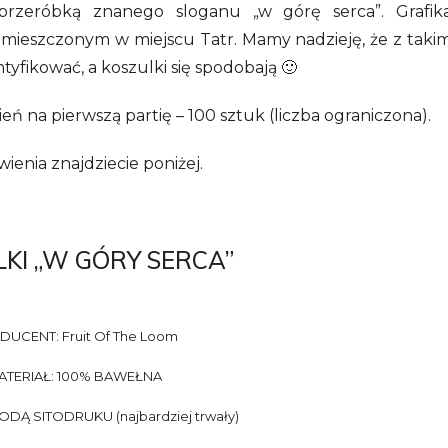
przeróbką znanego sloganu „w górę serca”. Grafik
umieszczonym w miejscu Tatr. Mamy nadzieję, że z taki
yfikować, a koszulki się spodobają 🙂
na pierwszą partię – 100 sztuk (liczba ograniczona).
ienia znajdziecie poniżej.
KI „W GÓRY SERCA”
UCENT: Fruit Of The Loom
ATERIAŁ: 100% BAWEŁNA
Ą SITODRUKU (najbardziej trwały)