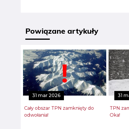
Powiązane artykuły
31 mar 2026
31 m
Cały obszar TPN zamknięty do
TPN zam
odwołania!
Oka!