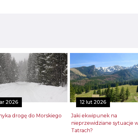
ar 2026
12 lut 2026
yka drogę do Morskiego
Jaki ekwipunek na
nieprzewidziane sytuacje 
Tatrach?