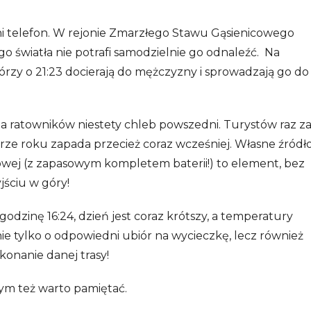
ni telefon. W rejonie Zmarzłego Stawu Gąsienicowego
ego światła nie potrafi samodzielnie go odnaleźć. Na
zy o 21:23 docierają do mężczyzny i sprowadzają go do
 dla ratowników niestety chleb powszedni. Turystów raz z
rze roku zapada przecież coraz wcześniej. Własne źródł
zołowej (z zapasowym kompletem baterii!) to element, bez
jściu w góry!
odzinę 16:24, dzień jest coraz krótszy, a temperatury
nie tylko o odpowiedni ubiór na wycieczkę, lecz również
konanie danej trasy!
tym też warto pamiętać.