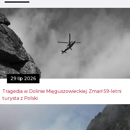
29 lip 2026
Tragedia w Dolinie Mięguszowieckiej. Zmarł 59-letni
turysta z Polski