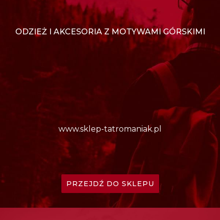
ODZIEŻ I AKCESORIA Z MOTYWAMI GÓRSKIMI
www.sklep-tatromaniak.pl
PRZEJDŹ DO SKLEPU