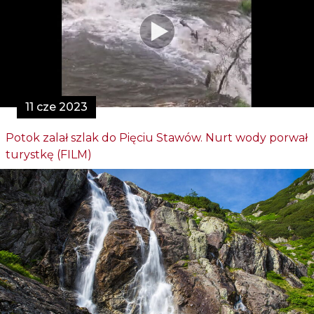
11 cze 2023
Potok zalał szlak do Pięciu Stawów. Nurt wody porwał
turystkę (FILM)