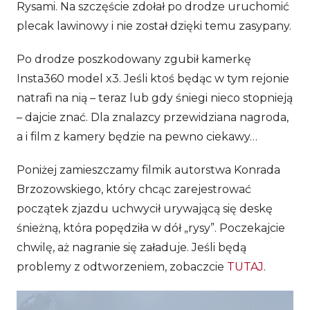
Rysami. Na szczęście zdołał po drodze uruchomić
plecak lawinowy i nie został dzięki temu zasypany.
Po drodze poszkodowany zgubił kamerkę
Insta360 model x3. Jeśli ktoś będąc w tym rejonie
natrafi na nią – teraz lub gdy śniegi nieco stopnieją
– dajcie znać. Dla znalazcy przewidziana nagroda,
a i film z kamery będzie na pewno ciekawy…
Poniżej zamieszczamy filmik autorstwa Konrada
Brzozowskiego, który chcąc zarejestrować
początek zjazdu uchwycił urywającą się deskę
śnieżną, która popędziła w dół „rysy”. Poczekajcie
chwilę, aż nagranie się załaduje. Jeśli będą
problemy z odtworzeniem, zobaczcie
TUTAJ
.
Odtwarzacz