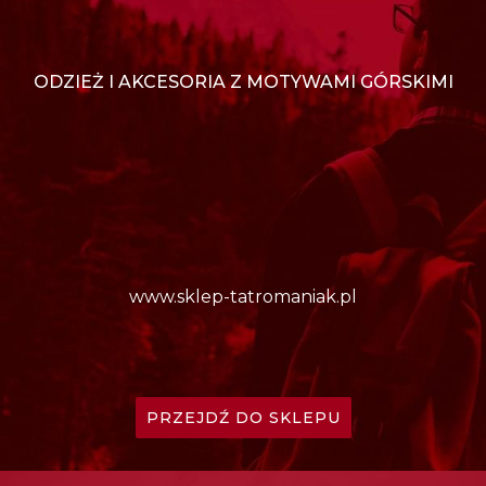
ODZIEŻ I AKCESORIA Z MOTYWAMI GÓRSKIMI
www.sklep-tatromaniak.pl
PRZEJDŹ DO SKLEPU