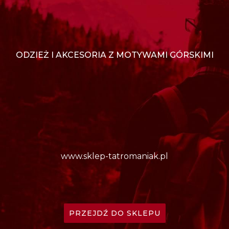
ODZIEŻ I AKCESORIA Z MOTYWAMI GÓRSKIMI
www.sklep-tatromaniak.pl
PRZEJDŹ DO SKLEPU