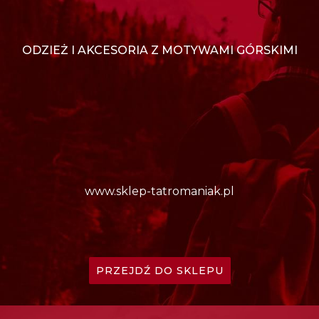
ODZIEŻ I AKCESORIA Z MOTYWAMI GÓRSKIMI
www.sklep-tatromaniak.pl
PRZEJDŹ DO SKLEPU