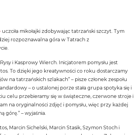
e
uczciła mikołajki zdobywając tatrzański szczyt. Tym
rdziej rozpoznawalna góra w Tatrach z
cie.
 Rysy i Kasprowy Wierch. Inicjatorem pomysłu jest
os. To dzięki jego kreatywności co roku dostarczamy
ów na tatrzańskich szlakach” – pisze członek zespołu
tandardowy – o ustalonej porze stała grupa spotyka się i
iu celu przebieramy się w świąteczne, czerwone stroje i
m na oryginalności zdjęć i pomysłu, więc przy każdej
ną górę.” – wyjaśnia.
s, Marcin Sichelski, Marcin Stasik, Szymon Stoch i