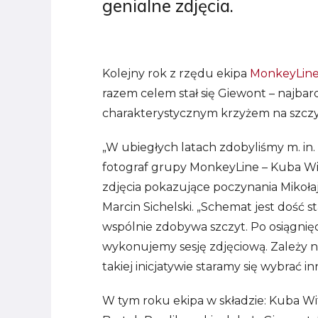
genialne zdjęcia.
Kolejny rok z rzędu ekipa
MonkeyLin
razem celem stał się Giewont – najba
charakterystycznym krzyżem na szczy
„W ubiegłych latach zdobyliśmy m. in.
fotograf grupy MonkeyLine – Kuba Wit
zdjęcia pokazujące poczynania Mikołaj
Marcin Sichelski. „Schemat jest dość s
wspólnie zdobywa szczyt. Po osiągnięc
wykonujemy sesję zdjęciową. Zależy na
takiej inicjatywie staramy się wybrać in
W tym roku ekipa w składzie: Kuba Wito