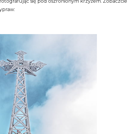
fotografując się pod oszronionym krzyżem. Zobaczcie
wypraw: