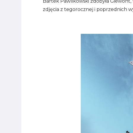
Bartek Pawlikowski zdobyła Giewont, 
zdjęcia z tegorocznej i poprzednich 