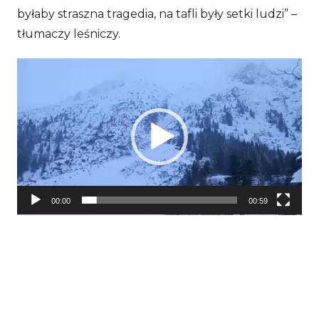
byłaby straszna tragedia, na tafli były setki ludzi” –
tłumaczy leśniczy.
Odtwarzacz
video
00:00
00:59