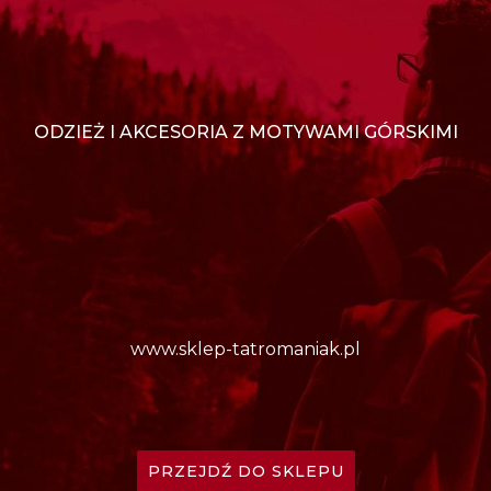
ODZIEŻ I AKCESORIA Z MOTYWAMI GÓRSKIMI
www.sklep-tatromaniak.pl
PRZEJDŹ DO SKLEPU