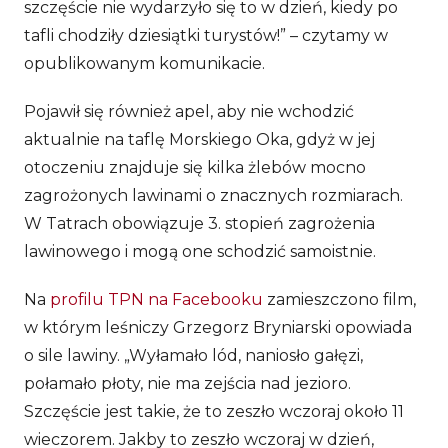
szczęście nie wydarzyło się to w dzień, kiedy po
tafli chodziły dziesiątki turystów
!” – czytamy w
opublikowanym komunikacie.
Pojawił się również apel, aby nie wchodzić
aktualnie na taflę Morskiego Oka, gdyż w jej
otoczeniu znajduje się kilka żlebów mocno
zagrożonych lawinami o znacznych rozmiarach.
W Tatrach obowiązuje 3. stopień zagrożenia
lawinowego i mogą one schodzić samoistnie.
Na
profilu TPN na Facebooku
zamieszczono film,
w którym leśniczy Grzegorz Bryniarski opowiada
o sile lawiny. „Wyłamało lód, naniosło gałęzi,
połamało płoty, nie ma zejścia nad jezioro.
Szczęście jest takie, że to zeszło wczoraj około 11
wieczorem. Jakby to zeszło wczoraj w dzień,