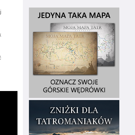
j
k
ć