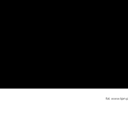
fot. www.tpn.p