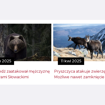
ie 2025
11 kwi 2025
edź zaatakował mężczyznę
Pryszczyca atakuje zwierzę
rami Słowackimi
Możliwe nawet zamknięcie