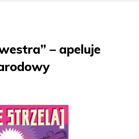
lwestra” – apeluje
Narodowy