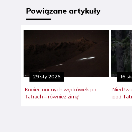
Powiązane artykuły
29 sty 2026
16 s
Koniec nocnych wędrówek po
Niedźwi
Tatrach – również zimą!
pod Tat