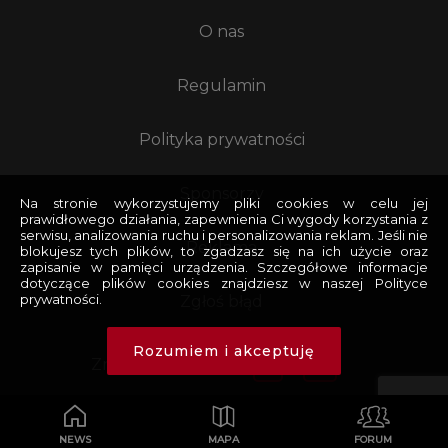
O nas
Regulamin
Polityka prywatności
Sponsorzy
Na stronie wykorzystujemy pliki cookies w celu jej
prawidłowego działania, zapewnienia Ci wygody korzystania z
serwisu, analizowania ruchu i personalizowania reklam. Jeśli nie
Reklama
blokujesz tych plików, to zgadzasz się na ich użycie oraz
zapisanie w pamięci urządzenia. Szczegółowe informacje
dotyczące plików cookies znajdziesz w naszej Polityce
prywatności.
Zgłoś błąd
Rozumiem i akceptuję
Znajdziesz nas na:
Copyright © 2026
|
Projekt
adajlidzionek
|
Realizacja
devlom
NEWS
MAPA
FORUM