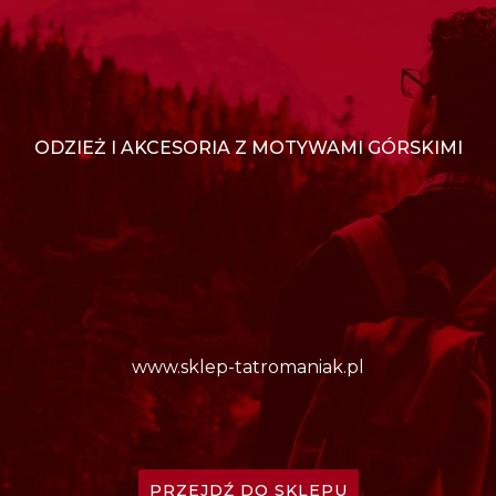
ODZIEŻ I AKCESORIA Z MOTYWAMI GÓRSKIMI
www.sklep-tatromaniak.pl
PRZEJDŹ DO SKLEPU