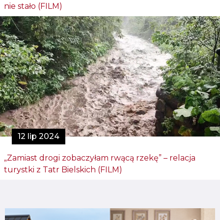
nie stało (FILM)
12 lip 2024
„Zamiast drogi zobaczyłam rwącą rzekę” – relacja
turystki z Tatr Bielskich (FILM)