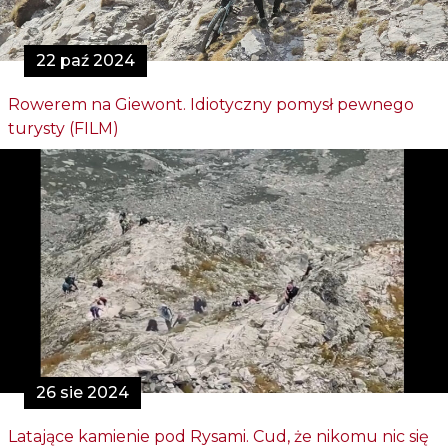
22 paź 2024
Rowerem na Giewont. Idiotyczny pomysł pewnego
turysty (FILM)
26 sie 2024
Latające kamienie pod Rysami. Cud, że nikomu nic się