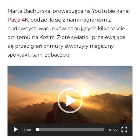
Marta Bachurska, prowadząca na Youtubie kanał
Pasja 4K
, podzieliła się z nami nagraniem z
cudownych warunków panujących kilkanaście
dni temu na Kozim. Złote światło i przelewające
się przez grań chmury stworzyły magiczny
spektakl…sami zobaczcie:
Odtwarzacz
video
00:00
01:22