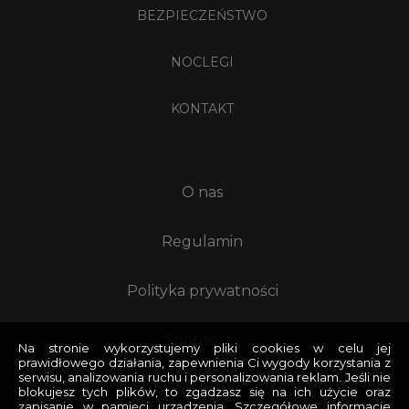
BEZPIECZEŃSTWO
NOCLEGI
KONTAKT
O nas
Regulamin
Polityka prywatności
Sponsorzy
Na stronie wykorzystujemy pliki cookies w celu jej
prawidłowego działania, zapewnienia Ci wygody korzystania z
serwisu, analizowania ruchu i personalizowania reklam. Jeśli nie
Reklama
blokujesz tych plików, to zgadzasz się na ich użycie oraz
zapisanie w pamięci urządzenia. Szczegółowe informacje