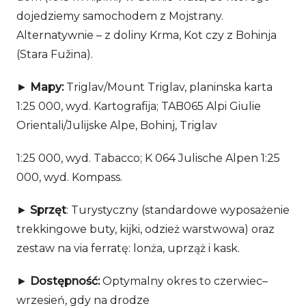
dojedziemy samochodem z Mojstrany.
Alternatywnie – z doliny Krma, Kot czy z Bohinja
(Stara Fužina).
►
Mapy:
Triglav/Mount Triglav, planinska karta
1:25 000, wyd. Kartografija; TAB065 Alpi Giulie
Orientali/Julijske Alpe, Bohinj, Triglav
1:25 000, wyd. Tabacco; K 064 Julische Alpen 1:25
000, wyd.
Kompass.
►
Sprzęt
: Turystyczny (standardowe wyposażenie
trekkingowe buty, kijki, odzież warstwowa) oraz
zestaw na via ferratę: lonża, uprząż i kask.
►
Dostępność:
Optymalny okres to czerwiec–
wrzesień, gdy na drodze