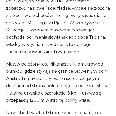
charakterystyczna sylwetka, którą można
zobaczyć na słoweńskiej fladze, wydaje się złożona
z trzech wierzchołków – ten główny sąsiaduje ze
szczytami Mali Triglav i Rjavec. W rzeczywistości
Rjavec jest osobnym masywem. Nazwa gór
pochodzi od imienia słowiańskiego boga Trojana,
władcy wody, ziemi i podziemi, tożsamego z
zachodniosłowiańskim Trzygłowem.
Masyw położony jest kilkanaście kilometrów od
punktu, gdzie stykają się granice Słowenii, Włoch i
Austrii. Triglav sterczy ostro nad otaczającymi
dolinami: od strony północnej jego potężna Stena
– skalne urwisko o szerokości 3 km – urywa się
przepaścią 1200 m w stronę doliny Vrata.
Na zachód i wschód strome zbocza opadają do