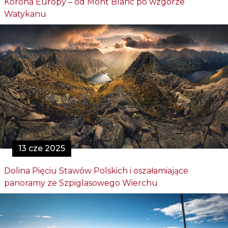
Korona Europy – od Mont Blanc po wzgórze
Watykanu
13 cze 2025
Dolina Pięciu Stawów Polskich i oszałamiające
panoramy ze Szpiglasowego Wierchu