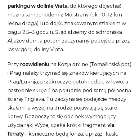
parkingu w dolinie Vrata
, do którego dojechać
można samochodem z Mojstrany (ok. 10–12 km
leśną drogą) lub dojść znakowanym szlakiem w
ciągu 2,5–3 godzin. Stąd idziemy do schroniska
Aljažev dom, a potem zaczynamy podejście przez
las w górę doliny Vrata.
Przy
rozwidleniu
na Kozją drćinę (Tomašinská pot)
i Prag należy trzymać się znaków kierujących na
Prag/Luknja, przekroczyć potok i odbić w lewo, a
następnie skręcić na południe pod samą północną
ścianę Triglava. Tu zaczyna się podejście między
skałami, a wyżej na drodze pojawiają się stare
kotwy. Rozpoczyna się odcinek wymagający
użycia rąk. Wyżej czeka krótki fragment
via
ferraty
– konieczne będą lonża, uprząż i kask.