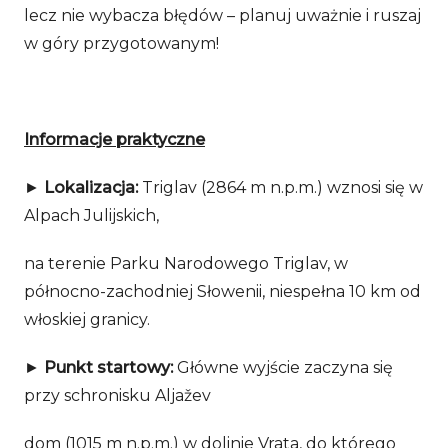
lecz nie wybacza błędów – planuj uważnie i ruszaj
w góry przygotowanym!
Informacje praktyczne
►
Lokalizacja:
Triglav (2864 m n.p.m.) wznosi się w
Alpach Julijskich,
na terenie Parku Narodowego Triglav, w
północno-zachodniej Słowenii, niespełna 10 km od
włoskiej granicy.
►
Punkt startowy:
Główne wyjście zaczyna się
przy schronisku Aljažev
dom (1015 m n.p.m.) w dolinie Vrata, do którego