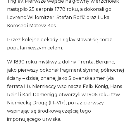
Triglav. Pierwsze wejście na główny wierzchołek
nastąpiło 25 sierpnia 1778 roku, a dokonali go
Lovrenc Willomitzer, Štefan Rožič oraz Luka
Korošec i Matevž Kos.
Przez kolejne dekady Triglav stawał się coraz
popularniejszym celem.
W 1890 roku myśliwy z doliny Trenta, Berginc,
jako pierwszy pokonał fragment słynnej północnej
ściany – dzisiaj znanej jako Slovenska smer (via
ferrata III). Niemieccy wspinacze Felix König, Hans
Reinl i Karl Domenigg otworzyli w 1906 roku tzw.
Niemiecką Drogę (III–VI+), po raz pierwszy
wspinając się środkową częścią tego
imponującego urwiska.