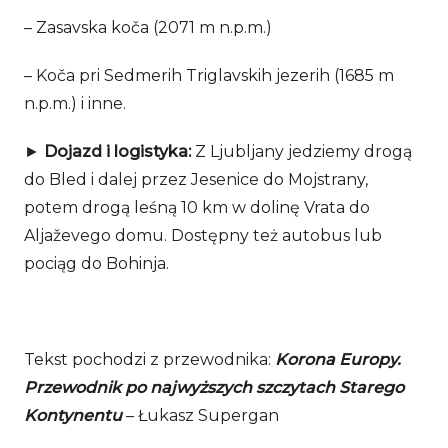
– Zasavska koča (2071 m n.p.m.)
– Koča pri Sedmerih Triglavskih jezerih (1685 m
n.p.m.) i inne.
►
Dojazd i logistyka:
Z Ljubljany jedziemy drogą
do Bled i dalej przez Jesenice do Mojstrany,
potem drogą leśną 10 km w dolinę Vrata do
Aljaževego domu. Dostępny też autobus lub
pociąg do Bohinja.
Tekst pochodzi z przewodnika:
Korona Europy.
Przewodnik po najwyższych szczytach Starego
Kontynentu
– Łukasz Supergan