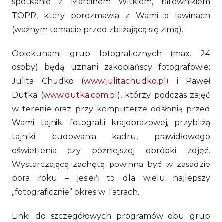
spotkanie z Marcinem Witkiem, ratownikiem
TOPR, który porozmawia z Wami o lawinach
(ważnym temacie przed zbliżającą się zimą).
Opiekunami grup fotograficznych (max. 24
osoby) będą uznani zakopiańscy fotografowie:
Julita Chudko (
www.julitachudko.pl
) i Paweł
Dutka (
www.dutka.com.pl
), którzy podczas zajęć
w terenie oraz przy komputerze odsłonią przed
Wami tajniki fotografii krajobrazowej, przybliżą
tajniki budowania kadru, prawidłowego
oświetlenia czy późniejszej obróbki zdjęć.
Wystarczającą zachętą powinna być w zasadzie
pora roku – jesień to dla wielu najlepszy
„fotograficznie” okres w Tatrach.
Linki do szczegółowych programów obu grup