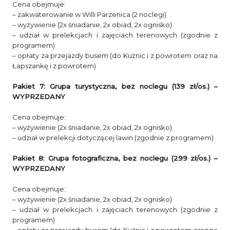
Cena obejmuje:
– zakwaterowanie w Willi Parzenica (2 noclegi)
– wyżywienie (2x śniadanie, 2x obiad, 2x ognisko)
– udział w prelekcjach i zajęciach terenowych (zgodnie z
programem)
– opłaty za przejazdy busem (do Kuźnic i z powrotem oraz na
Łapszankę i z powrotem)
Pakiet 7: Grupa turystyczna, bez noclegu (139 zł/os.)
–
WYPRZEDANY
Cena obejmuje:
– wyżywienie (2x śniadanie, 2x obiad, 2x ognisko)
– udział w prelekcji dotyczącej lawin (zgodnie z programem)
Pakiet 8: Grupa fotograficzna, bez noclegu (299 zł/os.)
–
WYPRZEDANY
Cena obejmuje:
– wyżywienie (2x śniadanie, 2x obiad, 2x ognisko)
– udział w prelekcjach i zajęciach terenowych (zgodnie z
programem)
– opłaty za przejazdy busem (do Kuźnic i z powrotem oraz na