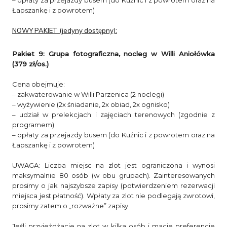
Łapszankę i z powrotem)
NOWY PAKIET (jedyny dostępny):
Pakiet 9: Grupa fotograficzna, nocleg w Willi Aniołówka
(379 zł/os.)
Cena obejmuje:
– zakwaterowanie w Willi Parzenica (2 noclegi)
– wyżywienie (2x śniadanie, 2x obiad, 2x ognisko)
– udział w prelekcjach i zajęciach terenowych (zgodnie z
programem)
– opłaty za przejazdy busem (do Kuźnic i z powrotem oraz na
Łapszankę i z powrotem)
UWAGA: Liczba miejsc na zlot jest ograniczona i wynosi
maksymalnie 80 osób (w obu grupach). Zainteresowanych
prosimy o jak najszybsze zapisy (potwierdzeniem rezerwacji
miejsca jest płatność). Wpłaty za zlot nie podlegają zwrotowi,
prosimy zatem o „rozważne” zapisy.
Jeśli przyjeżdżacie na zlot w kilka osób i macie preferencje