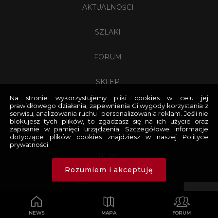
AKTUALNOŚCI
SZLAKI
FORUM
SKLEP
Na stronie wykorzystujemy pliki cookies w celu jej
prawidłowego działania, zapewnienia Ci wygody korzystania z
UŻYTKOWNICY
serwisu, analizowania ruchu i personalizowania reklam. Jeśli nie
blokujesz tych plików, to zgadzasz się na ich użycie oraz
zapisanie w pamięci urządzenia. Szczegółowe informacje
ZDJĘCIA
dotyczące plików cookies znajdziesz w naszej Polityce
prywatności.
FILMY
Rozumiem i akceptuję
BEZPIECZEŃSTWO
NOCLEGI
NEWS
MAPA
FORUM