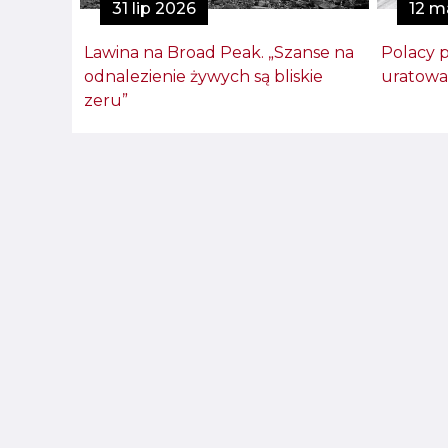
31 lip 2026
12 m
Lawina na Broad Peak. „Szanse na
Polacy 
odnalezienie żywych są bliskie
uratowa
zeru”