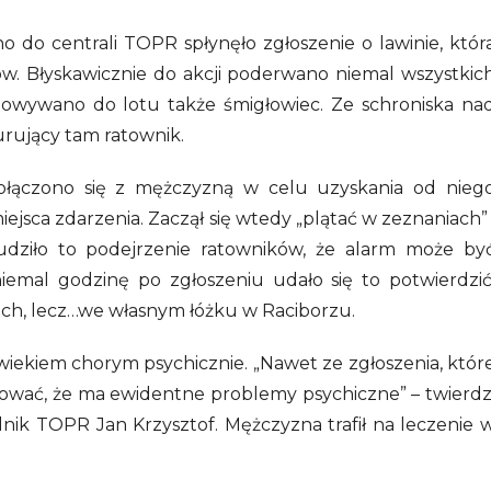
 do centrali TOPR spłynęło zgłoszenie o lawinie, któr
w. Błyskawicznie do akcji poderwano niemal wszystkic
owywano do lotu także śmigłowiec. Ze schroniska na
rujący tam ratownik.
łączono się z mężczyzną w celu uzyskania od nieg
ejsca zdarzenia. Zaczął się wtedy „plątać w zeznaniach” 
udziło to podejrzenie ratowników, że alarm może by
iemal godzinę po zgłoszeniu udało się to potwierdzić
rach, lecz…we własnym łóżku w Raciborzu.
owiekiem chorym psychicznie. „Nawet ze zgłoszenia, któr
ować, że ma ewidentne problemy psychiczne” – twierdz
ik TOPR Jan Krzysztof. Mężczyzna trafił na leczenie 