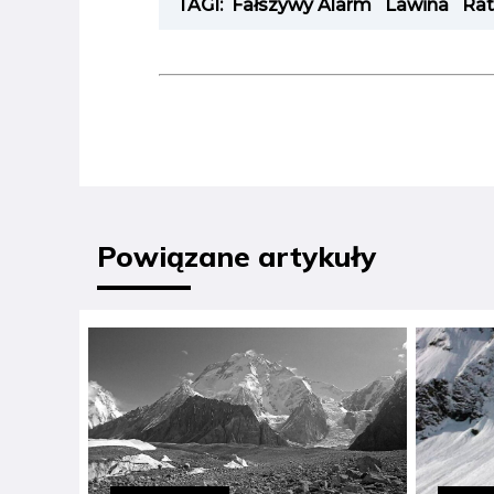
TAGI:
Fałszywy Alarm
Lawina
Ra
Powiązane artykuły