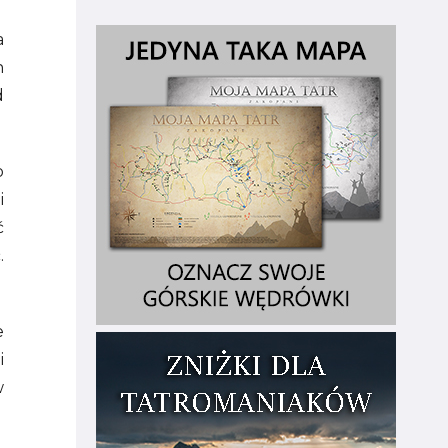
a
h
d
o
i
ć
.
e
i
w