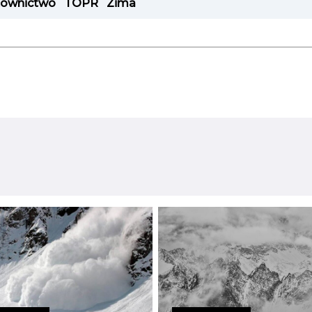
townictwo
TOPR
Zima