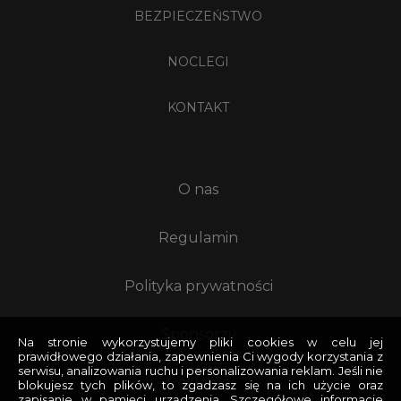
BEZPIECZEŃSTWO
NOCLEGI
KONTAKT
O nas
Regulamin
Polityka prywatności
Sponsorzy
Na stronie wykorzystujemy pliki cookies w celu jej
prawidłowego działania, zapewnienia Ci wygody korzystania z
serwisu, analizowania ruchu i personalizowania reklam. Jeśli nie
Reklama
blokujesz tych plików, to zgadzasz się na ich użycie oraz
zapisanie w pamięci urządzenia. Szczegółowe informacje