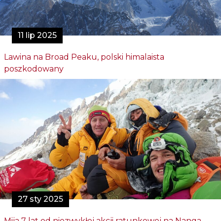
11 lip 2025
Lawina na Broad Peaku, polski himalaista
poszkodowany
27 sty 2025
Mija 7 lat od niezwykłej akcji ratunkowej na Nanga