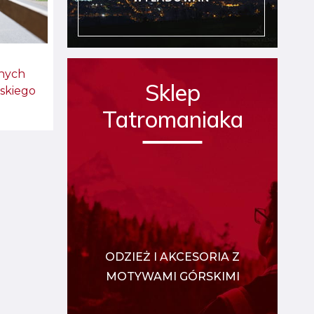
nych
Sklep
skiego
Tatromaniaka
ODZIEŻ I AKCESORIA Z
MOTYWAMI GÓRSKIMI