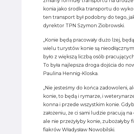
zmiany formuły transportu na drodze
konia jako środka transportu do wykor
ten transport był podobny do tego, ja
dyrektor TPN Szymon Ziobrowski.
„Konie będą pracowały dużo lżej, będą
wielu turystów konie są nieodłączny
było z większą liczbą osób pracującyc
To była najlepsza droga dojścia do no
Paulina Hennig-Kloska.
„Nie jesteśmy do końca zadowoleni, al
konie, to będą i rymarze, i weterynarz
konna i przede wszystkim konie. Gdyb
założeniu, że ci sami ludzie pracują na
ale nie przeżyłyby konie, zubożałyby fi
fiakrów Władysław Nowobilski.