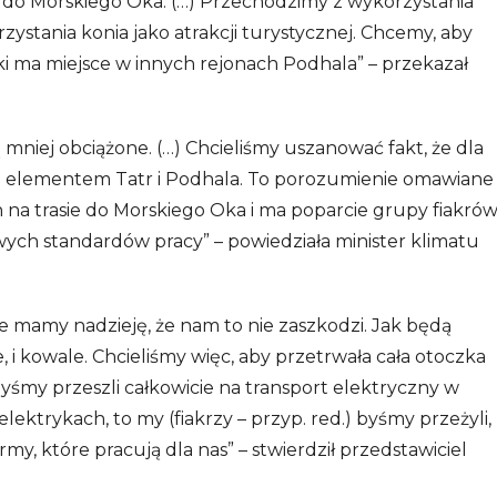
 do Morskiego Oka. (…) Przechodzimy z wykorzystania
zystania konia jako atrakcji turystycznej. Chcemy, aby
ki ma miejsce w innych rejonach Podhala” – przekazał
 mniej obciążone. (…) Chcieliśmy uszanować fakt, że dla
m elementem Tatr i Podhala. To porozumienie omawiane
h na trasie do Morskiego Oka i ma poparcie grupy fiakrów
wych standardów pracy” – powiedziała minister klimatu
e mamy nadzieję, że nam to nie zaszkodzi. Jak będą
e, i kowale. Chcieliśmy więc, aby przetrwała cała otoczka
yśmy przeszli całkowicie na transport elektryczny w
 elektrykach, to my (fiakrzy – przyp. red.) byśmy przeżyli,
rmy, które pracują dla nas” – stwierdził przedstawiciel