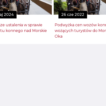
aj 2024
26 cze 2022
ze ustalenia w sprawie
Podwyżka cen wozów kon
rtu konnego nad Morskie
wożących turystów do Mor
Oka