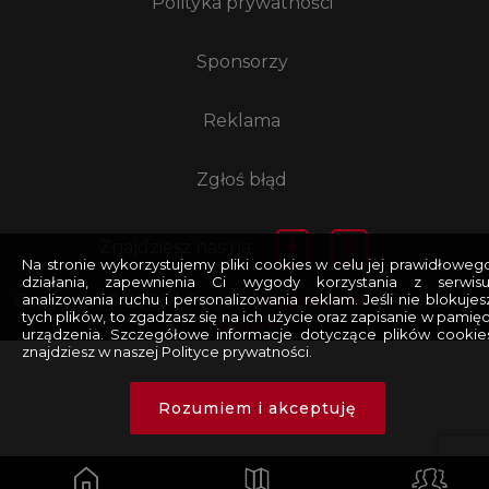
Polityka prywatności
Sponsorzy
Reklama
Zgłoś błąd
Znajdziesz nas na:
Na stronie wykorzystujemy pliki cookies w celu jej prawidłoweg
działania, zapewnienia Ci wygody korzystania z serwisu
analizowania ruchu i personalizowania reklam. Jeśli nie blokujes
Copyright © 2026
|
Projekt
adajlidzionek
|
Realizacja
tych plików, to zgadzasz się na ich użycie oraz zapisanie w pamięc
devlom
urządzenia. Szczegółowe informacje dotyczące plików cookie
znajdziesz w naszej Polityce prywatności.
Rozumiem i akceptuję